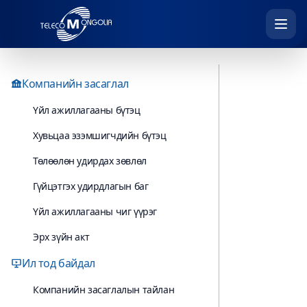
Компанийн засаглал
Үйл ажиллагааны бүтэц
Хувьцаа эзэмшигчдийн бүтэц
Төлөөлөн удирдах зөвлөл
Гүйцэтгэх удирдлагын баг
Үйл ажиллагааны чиг үүрэг
Эрх зүйн акт
Ил тод байдал
Компанийн засаглалын тайлан