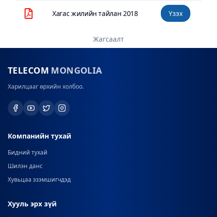
Хагас жилийн тайлан 2018
Үзэх
Жагсаалт
TELECOM
MONGOLIA
Харилцааг өрхийн холбоо.
Компанийн тухай
Бидний тухай
Шилэн данс
Хувьцаа эзэмшигчдэд
Хууль эрх зүй